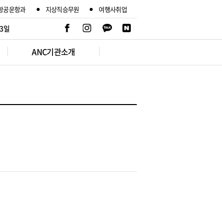
항공운항과
지상직승무원
여행사취업
 3일
ANC기관소개