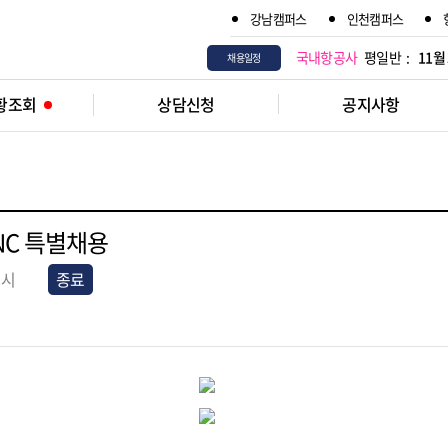
강남캠퍼스
인천캠퍼스
국내항공사
평일반 :
11월
채용일정
황조회
상담신청
공지사항
NC 특별채용
8시
종료