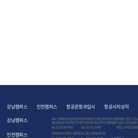
강남캠퍼스
인천캠퍼스
항공운항과입시
항공사지상직
ANC크루팩토리승무원학원 (주)에어라인네트워크센터 서울특별시 강남구 강남대로
강남캠퍼스
강남ANC승무원학원 (주)에어라인네트워크센터 서울특별시 강남구 강남대로 584
tel. 02-2038-0065
fax. 02-512-1467
직업소개사업 등록번
인천광역시 부평구 경원대로 1382 대한빌딩 5층
인천캠퍼스