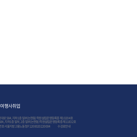
여행사취업
 584, 지하1층 일부(논현동) 학원설립운영등록증 제10204호
, 지하1층 일부, 2층 일부(논현동) 학원설립운영등록증 제11832호
호 서울지방고용노동청 F1200020220004
수강료안내