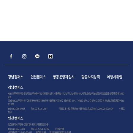
강남캠퍼스
인천캠퍼스
항공운항과입시
항공사지상직
여행사취업
강남캠퍼스
ANC크루팩토리승무원학원 (주)에어라인네트워크센터 서울특별시 강남구 강남대로 584, 지하1층 일부(논현동) 학원설립운영등록증 제1020
4호
강남ANC승무원학원 (주)에어라인네트워크센터 서울특별시 강남구 강남대로 584, 지하1층 일부, 2층 일부(논현동) 학원설립운영등록증 제11
832호
tel. 02-2038-0065
fax. 02-512-1467
직업소개사업 등록번호 서울지방고용노동청 F1200020220004
수강료
안내
인천캠퍼스
인천광역시 부평구 경원대로 1382 대한빌딩 5층
tel. 032-502-3356
fax. 032-361-3346
수강료안내
사업자번호: 122-92-50071 지점장: 박탄 개인정보관리책임자: 박탄