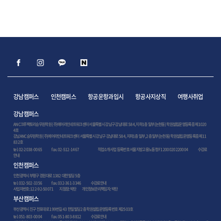
강남캠퍼스
인천캠퍼스
항공운항과입시
항공사지상직
여행사취업
강남캠퍼스
ANC크루팩토리승무원학원 (주)에어라인네트워크센터 서울특별시 강남구 강남대로 584, 지하1층 일부(논현동) 학원설립운영등록증 제1020
4호
강남ANC승무원학원 (주)에어라인네트워크센터 서울특별시 강남구 강남대로 584, 지하1층 일부, 2층 일부(논현동) 학원설립운영등록증 제11
832호
tel. 02-2038-0065
fax. 02-512-1467
직업소개사업 등록번호 서울지방고용노동청 F1200020220004
수강료
안내
인천캠퍼스
인천광역시 부평구 경원대로 1382 대한빌딩 5층
tel. 032-502-3356
fax. 032-361-3346
수강료안내
사업자번호: 122-92-50071 지점장: 박탄 개인정보관리책임자: 박탄
부산캠퍼스
부산광역시 진구 전포대로 199번길 43 한일빌딩 2층 학원설립운영등록번호 제2503호
tel. 051-803-0004
fax. 051-803-8812
수강료안내