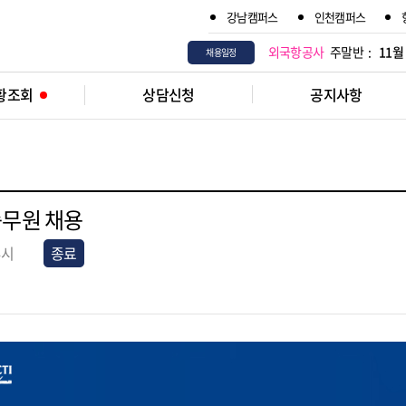
강남캠퍼스
인천캠퍼스
외국항공사
주말반 :
11월
채용일정
황조회
상담신청
공지사항
승무원 채용
4시
종료