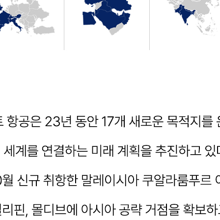
국내항공사
주말반 :
11월