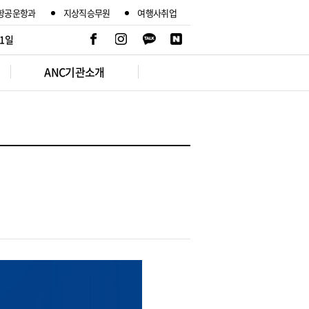
항공운항과
지상직승무원
여행사취업
 1일
ANC기관소개