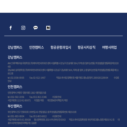
강남캠퍼스
인천캠퍼스
항공운항과입시
항공사지상직
여행사취업
강남캠퍼스
ANC크루팩토리승무원학원 (주)에어라인네트워크센터 서울특별시 강남구 강남대로 584, 지하1층 일부(논현동) 학원설립운영등록증 제1020
4호
강남ANC승무원학원 (주)에어라인네트워크센터 서울특별시 강남구 강남대로 584, 지하1층 일부, 2층 일부(논현동) 학원설립운영등록증 제11
832호
tel. 02-2038-0065
fax. 02-512-1467
직업소개사업 등록번호 서울지방고용노동청 F1200020220004
수강료
안내
인천캠퍼스
인천광역시 부평구 경원대로 1382 대한빌딩 5층
tel. 032-502-3356
fax. 032-361-3346
수강료안내
사업자번호: 122-92-50071 지점장: 박탄 개인정보관리책임자: 박탄
부산캠퍼스
부산광역시 진구 전포대로 199번길 43 한일빌딩 2층 학원설립운영등록번호 제2503호
tel. 051-803-0004
fax. 051-803-8812
수강료안내
사업자번호: 605-81-39838 통신판매번호: 2014-부산부산진-0363 직업소개사업 등록번호 부산지방고용노동청 제2019-2호 대
표이사(개인정보관리책임자): 김승환